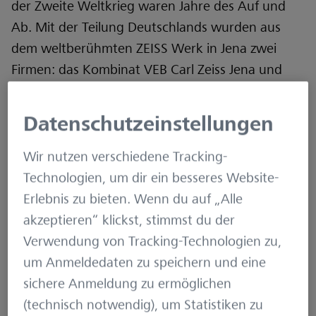
der Zweite Weltkrieg waren Jahre des Auf und
Ab. Mit der Teilung Deutschlands wurden aus
dem weltberühmten ZEISS Werk in Jena zwei
Firmen: das Kombinat VEB Carl Zeiss Jena und
Carl Zeiss West Germany in Oberkochen. Es
folgten Konfrontation, Koexistenz und schließlich
Datenschutzeinstellungen
Wiedervereinigung der beiden ungleichen
Unternehmen. Und nun der Reihe nach …
Wir nutzen verschiedene Tracking-
Technologien, um dir ein besseres Website-
Der erste Weltkrieg unterbrach die Arbeit an den
Erlebnis zu bieten. Wenn du auf „Alle
Zivilgeräten. ZEISS fertigte fast ausschließlich
akzeptieren“ klickst, stimmst du der
Produkte für den militärischen Gebrauch – allen
Verwendung von Tracking-Technologien zu,
voran Ferngläser und Entfernungsmesser. Ab
um Anmeldedaten zu speichern und eine
1917 wurden die ersten Weitwinkel-Okulare in
sichere Anmeldung zu ermöglichen
Ferngläsern verbaut, welches auf einer
(technisch notwendig), um Statistiken zu