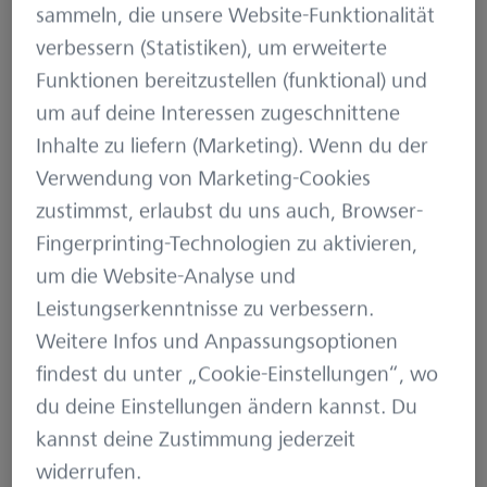
Entwicklung des Konstrukteurs Heinrich Erfle
sammeln, die unsere Website-Funktionalität
basierte. 1920 kam das ZEISS Zielacht auf den
verbessern (Statistiken), um erweiterte
Markt – das erste Zielfernrohr mit achtfacher
Funktionen bereitzustellen (funktional) und
Vergrößerung und einer für die damalige Zeit
um auf deine Interessen zugeschnittene
bemerkenswerten Dämmerungsleistung. Nur
Inhalte zu liefern (Marketing). Wenn du der
zwei Jahre später folgten die ersten Zielfernrohre
Verwendung von Marketing-Cookies
mit variabler Vergrößerung: Zieldovier und
zustimmst, erlaubst du uns auch, Browser-
Zieldosechs. In den Jahren der
Fingerprinting-Technologien zu aktivieren,
nationalsozialistischen Herrschaft richtete ZEISS
um die Website-Analyse und
das wissenschaftliche und produktionstechnische
Leistungserkenntnisse zu verbessern.
Potenzial zunehmend auf die
Weitere Infos und Anpassungsoptionen
kriegswirtschaftlichen Erfordernisse aus.
findest du unter „Cookie-Einstellungen“, wo
du deine Einstellungen ändern kannst. Du
Während dieser Zeit beflügelten nicht nur neue
kannst deine Zustimmung jederzeit
Konstruktionen die Branche – vermeintlich kleine
widerrufen.