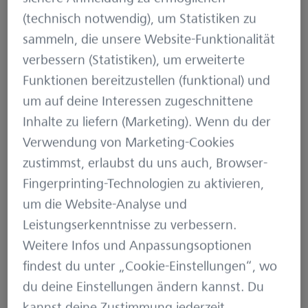
optimierte der Mechaniker im Alleingang
(technisch notwendig), um Statistiken zu
wissenschaftliche Geräte und Instrumente.
sammeln, die unsere Website-Funktionalität
Darüber hinaus bot er unter anderem Brillen,
verbessern (Statistiken), um erweiterte
chemische Waagen, Reißzeuge und Fernrohre an.
Funktionen bereitzustellen (funktional) und
Bereits ein Jahr später begann er mit der
um auf deine Interessen zugeschnittene
Fertigung einfacher Mikroskope. In dem Physiker
Inhalte zu liefern (Marketing). Wenn du der
Ernst Abbe fand Carl Zeiss 20 Jahre später
Verwendung von Marketing-Cookies
schließlich den Mann, der die Bildentstehung im
zustimmst, erlaubst du uns auch, Browser-
Mikroskop auf eine mathematisch-
Fingerprinting-Technologien zu aktivieren,
wissenschaftliche Grundlage stellte und damit
um die Website-Analyse und
revolutionierte. Als vorausschauender
Leistungserkenntnisse zu verbessern.
Unternehmer erkannte Zeiss das innovative
Weitere Infos und Anpassungsoptionen
Potenzial Abbes und machte ihn zum stillen
findest du unter „Cookie-Einstellungen“, wo
Teilhaber.
du deine Einstellungen ändern kannst. Du
kannst deine Zustimmung jederzeit