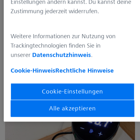
Einstellungen ändern kannst. Du kannst deine
Zustimmung jederzeit widerrufen.
Für die Sauce:
0.5 l Rotwein
Weitere Informationen zur Nutzung von
2 Schalotten
Trackingtechnologien finden Sie in
1 Knoblauchzehe
unserer
Datenschutzhinweis
.
100 g Speck
Cookie-Hinweis
Rechtliche Hinweise
500 g Pilze
10 ml Sahme (optional)
Wildbrühe (oder Rinderbrühe)
Cookie-Einstellungen
Alle akzeptieren