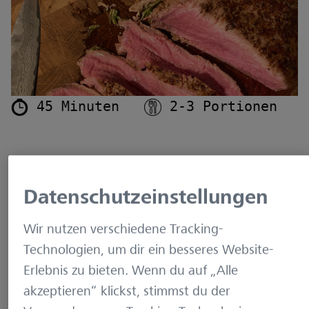
 45 Minuten   
 2-3 Portionen
SAFTIG UND VOLLER GESCHMACK
Mette Karin Petersen
Datenschutzeinstellungen
Beachten! Für dieses Rezept benötigen Sie
Wir nutzen verschiedene Tracking-
ein Sous Vide und Vakuumbeutel.
Sous Vide
Technologien, um dir ein besseres Website-
ist auch als Langzeitkochen bei niedrigen
Erlebnis zu bieten. Wenn du auf „Alle
Temperaturen bekannt. Bei dieser Technik wird
akzeptieren“ klickst, stimmst du der