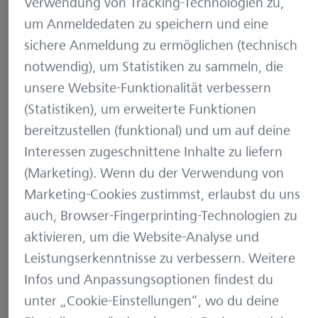
das Fleisch in einem Vakuumbeutel versiegelt, in
Verwendung von Tracking-Technologien zu,
Wasser getaucht und lange Zeit bei einer genau
um Anmeldedaten zu speichern und eine
kontrollierten und niedrigen Temperatur gegart.
sichere Anmeldung zu ermöglichen (technisch
Dies schafft intensive Aromen.
notwendig), um Statistiken zu sammeln, die
unsere Website-Funktionalität verbessern
Zutaten
(Statistiken), um erweiterte Funktionen
bereitzustellen (funktional) und um auf deine
Für das Fleisch:
Interessen zugeschnittene Inhalte zu liefern
(Marketing). Wenn du der Verwendung von
Wildschweinfilet (ca. 300 g)
Marketing-Cookies zustimmst, erlaubst du uns
Frische Kräuter (z.B. Rosmarie)
auch, Browser-Fingerprinting-Technologien zu
1 Knoblauchzehe, dünn geschnitten
aktivieren, um die Website-Analyse und
1 EL Olivenöl
Leistungserkenntnisse zu verbessern. Weitere
Gewürze je nach Geschmack
Infos und Anpassungsoptionen findest du
Salz und Pfeffer
unter „Cookie-Einstellungen“, wo du deine
Butter