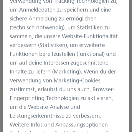
Verwendung von Tracking-Technologien zu,
bei der Wildbeobachtung und korrekten
um Anmeldedaten zu speichern und eine
Ansprache. Herz des Nachtsichtgeräts ist eine
sichere Anmeldung zu ermöglichen
leistungsstarke Verstärkerröhre der Generation
(technisch notwendig), um Statistiken zu
2+ mit etwa 20.000-facher Lichtverstärkung.
sammeln, die unsere Website-Funktionalität
verbessern (Statistiken), um erweiterte
Die Vorteile von Nachtsichtgeräten
Funktionen bereitzustellen (funktional) und
Insbesondere bei der Bejagung von Schwarzwild
um auf deine Interessen zugeschnittene
gewinnt Nachtsichttechnik – unter
Inhalte zu liefern (Marketing). Wenn du der
Berücksichtigung der rechtlichen Vorgaben –
Verwendung von Marketing-Cookies
zunehmend an Bedeutung. Die Vorteile liegen auf
zustimmst, erlaubst du uns auch, Browser-
der Hand: Nachtsichtgeräte ermöglichen
Fingerprinting-Technologien zu aktivieren,
beziehungsweise verbessern die visuelle
um die Website-Analyse und
Wahrnehmung in Dämmerlicht und Dunkelheit.
Leistungserkenntnisse zu verbessern.
Durch ein gutes Röhrengerät lassen sich selbst
Weitere Infos und Anpassungsoptionen