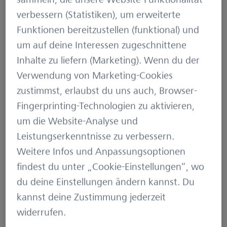
verbessern (Statistiken), um erweiterte
Funktionen bereitzustellen (funktional) und
um auf deine Interessen zugeschnittene
Inhalte zu liefern (Marketing). Wenn du der
Verwendung von Marketing-Cookies
Mit dem neuem
ZEISS DTC 3
bietet
zustimmst, erlaubst du uns auch, Browser-
ZEISS sein erstes Wärmebildvorsatzgerät
Fingerprinting-Technologien zu aktivieren,
für eine treffsichere Nachtjagd. Das ZEISS
um die Website-Analyse und
DTC 3 (Digital Thermal Clip-On) vereint
Leistungserkenntnisse zu verbessern.
einen anspruchsvollen
Weitere Infos und Anpassungsoptionen
Bildverarbeitungsalgorithmus mit einem
findest du unter „Cookie-Einstellungen“, wo
intuitiven Bedienkonzept und integriert
du deine Einstellungen ändern kannst. Du
über die ZEISS Hunting App einen
kannst deine Zustimmung jederzeit
praktischen Einschieß-Assistenten.
widerrufen.
Zusätzlich garantieren 10 h Akkulaufzeit