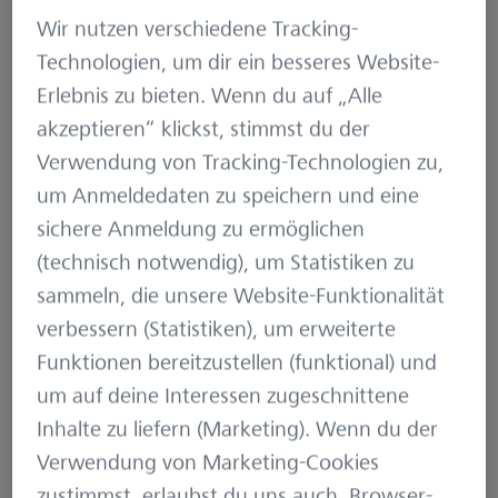
diesem Jahr kam erstmals auch eine Drohne
Wir nutzen verschiedene Tracking-
mit Wärmebildkamera zum Einsatz. Technik,
Technologien, um dir ein besseres Website-
die begeistert.
Erlebnis zu bieten. Wenn du auf „Alle
akzeptieren“ klickst, stimmst du der
Die jährliche Wildtierrettung zur Wiesenmahd ist
Verwendung von Tracking-Technologien zu,
für Revierpächter Tobias Vandeck und sein
um Anmeldedaten zu speichern und eine
Jagdteam weitaus mehr als ein verpflichtender
sichere Anmeldung zu ermöglichen
Hegebeitrag, sondern vor allem eine
(technisch notwendig), um Statistiken zu
Herzensangelegenheit. Eines ließ ihm jedoch in
sammeln, die unsere Website-Funktionalität
der Vergangenheit keine Ruhe: Trotz Prävention
verbessern (Statistiken), um erweiterte
– konventionell mit Wildscheuchen,
Funktionen bereitzustellen (funktional) und
ehrenamtlichen Helfern und akustischen
um auf deine Interessen zugeschnittene
Wildrettern am Mähwerk – gab es leider immer
Inhalte zu liefern (Marketing). Wenn du der
ein paar, wenn auch wenige Opfer. „Meist hat es
Verwendung von Marketing-Cookies
die ganz frisch gesetzten Kitze erwischt“,
zustimmst, erlaubst du uns auch, Browser-