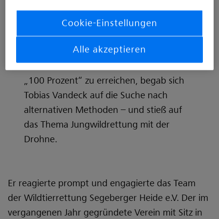
Ecken in der wunderschönen
stormarnschen Naturlandschaft sind
Cookie-Einstellungen
wahre Rehwild-Hotspots. Und leider
Alle akzeptieren
setzen die Ricken ihre Kitze meist genau
in die zu mähenden Flächen. Mit dem Ziel
„100 Prozent“ zu erreichen, begab sich
Tobias Vandeck auf die Suche nach
alternativen Methoden – und stieß auf
das Thema Jungwildrettung mit der
Drohne.
Er reagierte prompt und engagierte das Team
der Wildtierrettung Segeberger Heide e.V. Der im
vergangenen Jahr gegründete Verein mit Sitz in