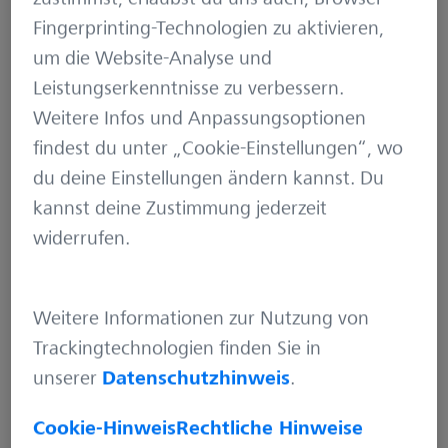
berichtet Vandeck bestürzt, der bei der Ernte
Fingerprinting-Technologien zu aktivieren,
auch selbst auf dem Schlepper sitzt.
um die Website-Analyse und
Leistungserkenntnisse zu verbessern.
Weitere Infos und Anpassungsoptionen
findest du unter „Cookie-Einstellungen“, wo
du deine Einstellungen ändern kannst. Du
kannst deine Zustimmung jederzeit
widerrufen.
Weitere Informationen zur Nutzung von
Sein Revier „Neufresenburg“ hat
Trackingtechnologien finden Sie in
insgesamt 360 Hektar, darunter rund
unserer
Datenschutzhinweis
.
zehn Prozent Grünfläche, die zur
Cookie-Hinweis
Rechtliche Hinweise
Grasgewinnung genutzt wird. Viele