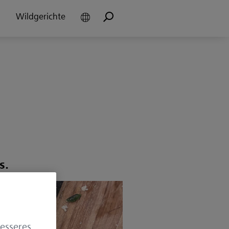
Wildgerichte
s.
besseres