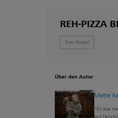
REH-PIZZA 
Zum Rezept
Über den Autor
Mette Ka
“Es war me
auf Drückj