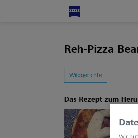
Reh-Pizza Bea
Wildgerichte
Das Rezept zum Herun
Date
Wir nut