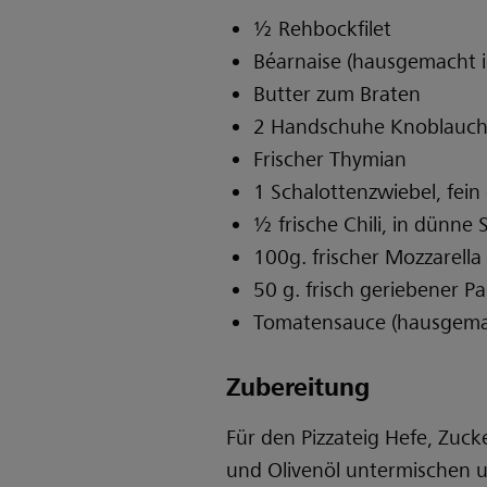
½ Rehbockfilet
Béarnaise (hausgemacht i
Butter zum Braten
2 Handschuhe Knoblauc
Frischer Thymian
1 Schalottenzwiebel, fein
½ frische Chili, in dünne
100g. frischer Mozzarella
50 g. frisch geriebener 
Tomatensauce (hausgemac
Zubereitung
Für den Pizzateig Hefe, Zuc
und Olivenöl untermischen u