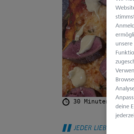
Website
stimms
Anmeld
ermögli
unsere 
Funktio
zugesch
Verwen
Browser
Analyse
Anpass
 30 Minuten   
 
deine 
jederze
JEDER LIEBT PIZZA