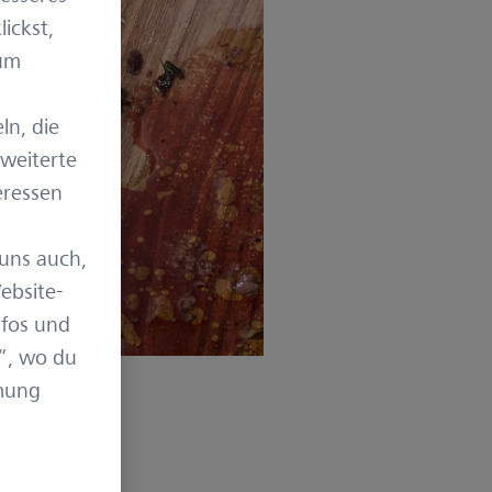
ickst,
 um
ln, die
rweiterte
eressen
uns auch,
ebsite-
nfos und
“, wo du
mmung