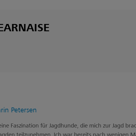
BEARNAISE
rin Petersen
ine Faszination für Jagdhunde, die mich zur Jagd bracht
agden teilzunehmen. Ich war bereits nach wenigen 