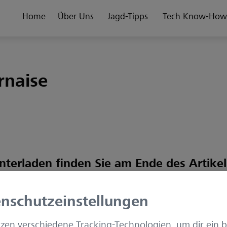
Home
Über Uns
Jagd-Tipps
Tech Know-How
rnaise
terladen finden Sie am Ende des Artikel
nschutzeinstellungen
zen verschiedene Tracking-Technologien, um dir ein 