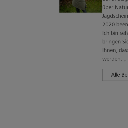
über Natur
Jagdschein
2020 beend
Ich bin seh
bringen Si
Ihnen, das
werden. „
Alle B