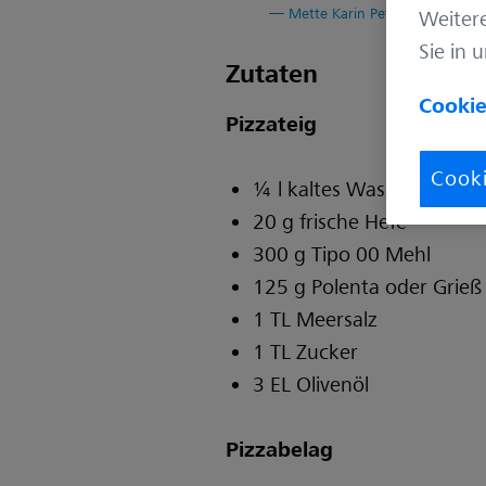
Mette Karin Petersen
Weiter
Sie in 
Zutaten
Cookie
Pizzateig
Cooki
¼ l kaltes Wasser
20 g frische Hefe
300 g Tipo 00 Mehl
125 g Polenta oder Grieß
1 TL Meersalz
1 TL Zucker
3 EL Olivenöl
Pizzabelag