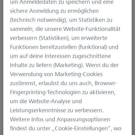
die Testerinnen und Tester tagtäglich beschäftigen.
um Anmeldedaten zu speichern und eine
In diesem Beitrag geht es um das Thema
sichere Anmeldung zu ermöglichen
Dokumentation im Projektalltag.
(technisch notwendig), um Statistiken zu
sammeln, die unsere Website-Funktionalität
Juli 27, 2022
Qualitätssicherung
6 min
verbessern (Statistiken), um erweiterte
Funktionen bereitzustellen (funktional) und
um auf deine Interessen zugeschnittene
Inhalte zu liefern (Marketing). Wenn du der
Verwendung von Marketing-Cookies
zustimmst, erlaubst du uns auch, Browser-
Fingerprinting-Technologien zu aktivieren,
um die Website-Analyse und
Leistungserkenntnisse zu verbessern.
Tester-Tea-Time (Teil 2): Rechtschreibung in
Weitere Infos und Anpassungsoptionen
Anwendungen – mehr als nur Kleinlichkeit
findest du unter „Cookie-Einstellungen“, wo
Die „Tester-Tea-Time“ ist ein Beitragsformat auf