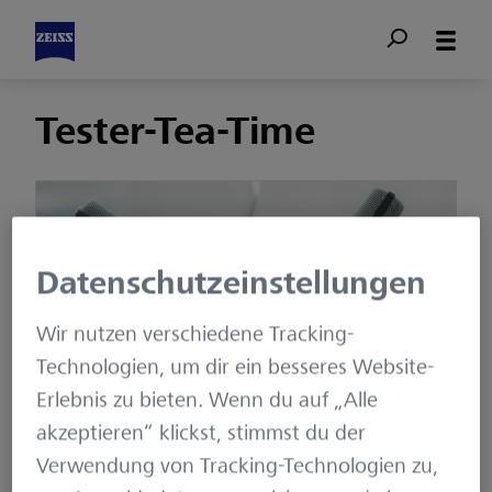
Tester-Tea-Time
Datenschutzeinstellungen
Wir nutzen verschiedene Tracking-
Technologien, um dir ein besseres Website-
Tester-Tea-Time (Teil 3): Die ewige Ungeliebte
Erlebnis zu bieten. Wenn du auf „Alle
– Dokumentation im Software-Projekt
akzeptieren“ klickst, stimmst du der
Die „Tester-Tea-Time“ ist ein Beitragsformat auf
Verwendung von Tracking-Technologien zu,
diesem Blog, in dem Themen aufgegriffen werden,