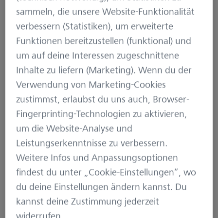
Wie in dem Blogbeitrag über
Remote
sammeln, die unsere Website-Funktionalität
Mob Testing
beschrieben ist es sinnvoller, kleine
verbessern (Statistiken), um erweiterte
Gruppen aus vier bis sechs Personen zu betreuen.
Funktionen bereitzustellen (funktional) und
Durch das verteilte Arbeiten kann es sonst
um auf deine Interessen zugeschnittene
häufiger zu Verzögerungen durch technische
Inhalte zu liefern (Marketing). Wenn du der
Probleme (z. B. schlechte Verbindung, schlechte
Verwendung von Marketing-Cookies
Tonqualität) kommen, was die Einsatzzeit des
zustimmst, erlaubst du uns auch, Browser-
jeweils aktuellen Navigators verkürzen könnte.
Fingerprinting-Technologien zu aktivieren,
Auch kann man als Facilitator bei kleineren
um die Website-Analyse und
Gruppen besser den Überblick behalten und die
Leistungserkenntnisse zu verbessern.
Teilnehmenden können die Rolle des Navigators
Weitere Infos und Anpassungsoptionen
oder Drivers häufiger einnehmen.
findest du unter „Cookie-Einstellungen“, wo
(Zur Erläuterung der verschiedenen Rollen siehe
du deine Einstellungen ändern kannst. Du
ebenfalls Blogbeitrag
Remote Mob Testing
)
kannst deine Zustimmung jederzeit
widerrufen.