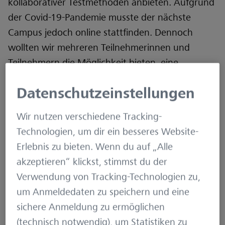
kollaborativer Testmethoden anbieten. Aufgrund
der Covid-19-Pandemie musste der nächste
Campus jedoch online stattfinden. Dennoch
wollten wir mehreren Teilnehmerinnen und
Teilnehmern die Möglichkeit bieten, eine
Testmethode am praktischen Beispiel
Datenschutzeinstellungen
anzuwenden und haben uns daher für einen
remote Mob Testing Workshop entschieden.
Wir nutzen verschiedene Tracking-
Technologien, um dir ein besseres Website-
Doch es gab eine Herausforderung: Wir hatten
Erlebnis zu bieten. Wenn du auf „Alle
noch nie mit so vielen Personen im Mob remote
akzeptieren“ klickst, stimmst du der
gearbeitet!
Verwendung von Tracking-Technologien zu,
um Anmeldedaten zu speichern und eine
sichere Anmeldung zu ermöglichen
Aufbau des Workshops
(technisch notwendig), um Statistiken zu