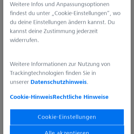
Aufgaben unter
Weitere Infos und Anpassungsoptionen
Berücksichtigung
findest du unter „Cookie-Einstellungen“, wo
gültiger Normen.
du deine Einstellungen ändern kannst. Du
Besonderes Interesse
kannst deine Zustimmung jederzeit
hegt er an der
widerrufen.
Schittstelle zwischen
SW-Entwicklung und
Test und den damit
Weitere Informationen zur Nutzung von
verbundenen
Trackingtechnologien finden Sie in
technischen
unserer
Datenschutzhinweis
.
Möglichkeiten zur
Cookie-Hinweis
Rechtliche Hinweise
Automatisierung von
manuellen Abläufen.
Cookie-Einstellungen
Alle akzeptieren