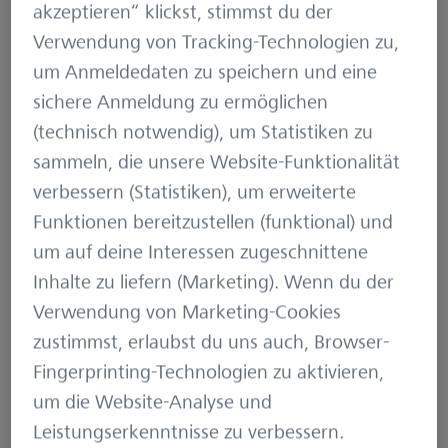
Während dieser Zeit
akzeptieren“ klickst, stimmst du der
sammelte er
Verwendung von Tracking-Technologien zu,
Erfahrungen in
um Anmeldedaten zu speichern und eine
klassischen sowie
sichere Anmeldung zu ermöglichen
agilen Projekten im
(technisch notwendig), um Statistiken zu
industriellen und
sammeln, die unsere Website-Funktionalität
medizinischen
verbessern (Statistiken), um erweiterte
Umfeld. Neben
Funktionen bereitzustellen (funktional) und
Testanalyse und
um auf deine Interessen zugeschnittene
Testdesign umfasst
Inhalte zu liefern (Marketing). Wenn du der
sein Tätigkeitsfeld
Verwendung von Marketing-Cookies
dabei vor allem
zustimmst, erlaubst du uns auch, Browser-
Testautomatisierungs-
Fingerprinting-Technologien zu aktivieren,
und
um die Website-Analyse und
Testmanagement-
Leistungserkenntnisse zu verbessern.