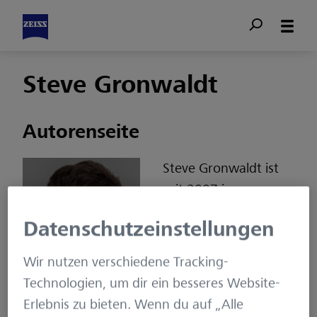
Steve Gronwaldt
Autorenseite
Steve Gronwaldt ist
seit 2007 im
Fachbereich
Datenschutzeinstellungen
Software-
Qualitätssicherung
Wir nutzen verschiedene Tracking-
der ZEISS Digital
Technologien, um dir ein besseres Website-
Innovation tätig.
Erlebnis zu bieten. Wenn du auf „Alle