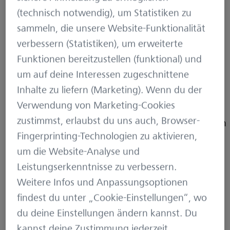
Digital Innovation.
(technisch notwendig), um Statistiken zu
Neben seiner
sammeln, die unsere Website-Funktionalität
Entwicklertätigkeit ist er
verbessern (Statistiken), um erweiterte
als Projektcoach tätig.
Funktionen bereitzustellen (funktional) und
Dabei initiiert,
um auf deine Interessen zugeschnittene
organisiert und
Inhalte zu liefern (Marketing). Wenn du der
moderiert er den
Verwendung von Marketing-Cookies
projektübergreifenden,
zustimmst, erlaubst du uns auch, Browser-
problemlösungsorientierten
Fingerprinting-Technologien zu aktivieren,
Austausch im Bereich
um die Website-Analyse und
.NET. Seine Passion liegt
Leistungserkenntnisse zu verbessern.
im Bereich .NET,
Weitere Infos und Anpassungsoptionen
insbesondere der
findest du unter „Cookie-Einstellungen“, wo
Analyse und
du deine Einstellungen ändern kannst. Du
Optimierung der
kannst deine Zustimmung jederzeit