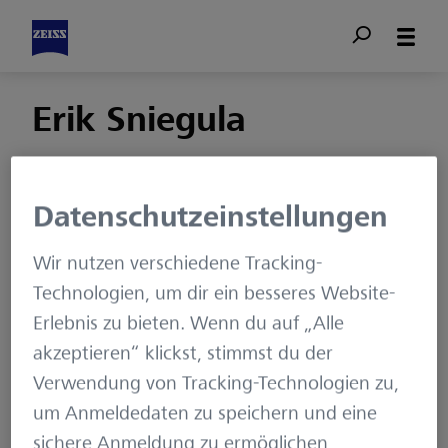
Erik Sniegula
Autorenseite
Datenschutzeinstellungen
Erik Sniegula hat an der
Wir nutzen verschiedene Tracking-
Freien Universität Berlin
Technologien, um dir ein besseres Website-
Informatik mit dem
Erlebnis zu bieten. Wenn du auf „Alle
Schwerpunkt
akzeptieren“ klickst, stimmst du der
Algorithmen studiert
Verwendung von Tracking-Technologien zu,
und ist Senior
um Anmeldedaten zu speichern und eine
Consultant bei der ZEISS
sichere Anmeldung zu ermöglichen