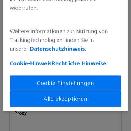
Performance sowie beim
widerrufen.
Debugging.
Weitere Informationen zur Nutzung von
Artikel von Erik
Trackingtechnologien finden Sie in
unserer
Datenschutzhinweis
.
Cookie-Hinweis
Rechtliche Hinweise
Cookie-Einstellungen
Alle akzeptieren
YARP – Ein schneller und zuverlässiger Reverse
Proxy