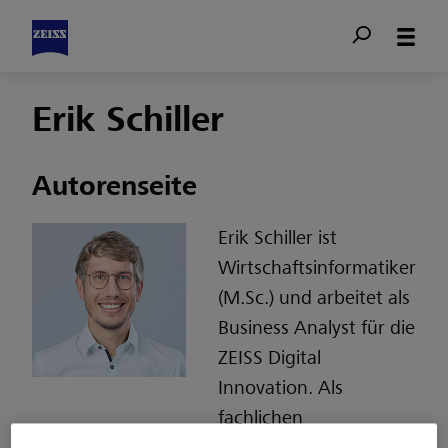
Erik Schiller
Autorenseite
Erik Schiller ist
Wirtschaftsinformatiker
(M.Sc.) und arbeitet als
Business Analyst für die
ZEISS Digital
Innovation. Als
fachlichen