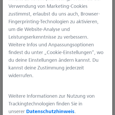
Verwendung von Marketing-Cookies
zustimmst, erlaubst du uns auch, Browser-
Fingerprinting-Technologien zu aktivieren,
um die Website-Analyse und
Leistungserkenntnisse zu verbessern.
Weitere Infos und Anpassungsoptionen
findest du unter „Cookie-Einstellungen“, wo
Der Nutzer im Mittelpunkt der
du deine Einstellungen ändern kannst. Du
Softwareentwicklung
kannst deine Zustimmung jederzeit
widerrufen.
August 12, 2019
Usability
3 min
Weitere Informationen zur Nutzung von
Trackingtechnologien finden Sie in
unserer
Datenschutzhinweis
.