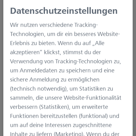
Schwerpunkt
Datenschutzeinstellungen
beschäftigt er sich mit
der Usability und User
Wir nutzen verschiedene Tracking-
Experience in der
Technologien, um dir ein besseres Website-
Softwareentwicklung.
Erlebnis zu bieten. Wenn du auf „Alle
Darüber hinaus ist er in
akzeptieren“ klickst, stimmst du der
verschiedenen
Verwendung von Tracking-Technologien zu,
Projekten der
um Anmeldedaten zu speichern und eine
Energiewirtschaft tätig
sichere Anmeldung zu ermöglichen
und hat dabei stets ein
(technisch notwendig), um Statistiken zu
offenes Ohr für den
sammeln, die unsere Website-Funktionalität
Nutzer.
verbessern (Statistiken), um erweiterte
Funktionen bereitzustellen (funktional) und
um auf deine Interessen zugeschnittene
Artikel von Erik
Inhalte zu liefern (Marketing). Wenn du der