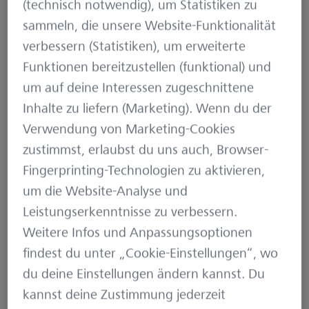
die Service-Teams in
(technisch notwendig), um Statistiken zu
mehreren
sammeln, die unsere Website-Funktionalität
Kundenprojekten und
verbessern (Statistiken), um erweiterte
ist Ansprechpartner bei
Funktionen bereitzustellen (funktional) und
Fragestellungen zur
um auf deine Interessen zugeschnittene
operativen
Inhalte zu liefern (Marketing). Wenn du der
Serviceerbringung. In
Verwendung von Marketing-Cookies
seiner Freizeit schnürt
zustimmst, erlaubst du uns auch, Browser-
er sich gern die
Fingerprinting-Technologien zu aktivieren,
Laufschuhe und dreht
um die Website-Analyse und
regelmäßig seine
Leistungserkenntnisse zu verbessern.
Runden durch die
Weitere Infos und Anpassungsoptionen
Oberlausitz.
findest du unter „Cookie-Einstellungen“, wo
du deine Einstellungen ändern kannst. Du
kannst deine Zustimmung jederzeit