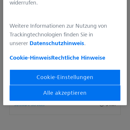
Artikel von Andreas
widerrufen.
Weitere Informationen zur Nutzung von
Trackingtechnologien finden Sie in
unserer
Datenschutzhinweis
.
Cookie-Hinweis
Rechtliche Hinweise
Was ist IT-Service-Management?
Cookie-Einstellungen
Alle akzeptieren
März 26, 2019
Software Services
3 min