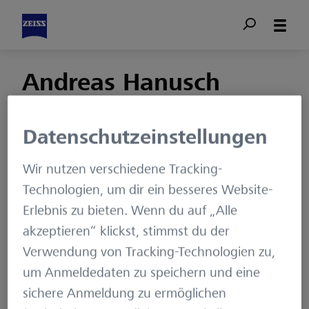
Andreas Hanusch
Autorenseite
Datenschutzeinstellungen
Andreas Hanusch ist
Wir nutzen verschiedene Tracking-
Diplom-
Technologien, um dir ein besseres Website-
Wirtschaftsinformatiker
Erlebnis zu bieten. Wenn du auf „Alle
(FH) und arbeitet als IT
akzeptieren“ klickst, stimmst du der
Service Manager für
Verwendung von Tracking-Technologien zu,
die ZEISS Digital
um Anmeldedaten zu speichern und eine
Innovation. Er betreut
sichere Anmeldung zu ermöglichen