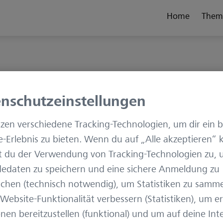
Home
Them
empe
nschutzeinstellungen
zen verschiedene Tracking-Technologien, um dir ein 
Alexandra Kempe schloss
-Erlebnis zu bieten. Wenn du auf „Alle akzeptieren“ kl
Management mittelstän
t du der Verwendung von Tracking-Technologien zu,
der HTW Dresden ab und 
edaten zu speichern und eine sichere Anmeldung zu
Marketingbereich tätig.
chen (technisch notwendig), um Statistiken zu samme
arbeitete sie bei ZEISS Di
Website-Funktionalität verbessern (Statistiken), um e
Marketing Managerin. I
nen bereitzustellen (funktional) und um auf deine Int