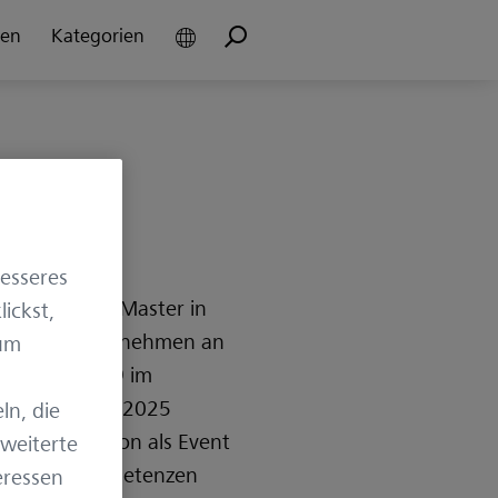
en
Kategorien
besseres
 2021 ihren Master in
ickst,
discher Unternehmen an
 um
ist seit 2019 im
 Von 2022 bis 2025
ln, die
gital Innovation als Event
rweiterte
hre Kernkompetenzen
eressen