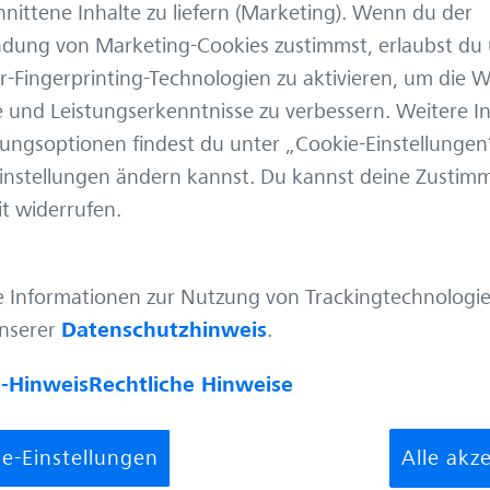
lagen in der externen K
nittene Inhalte zu liefern (Marketing). Wenn du der
einschließlich Social M
dung von Marketing-Cookies zustimmst, erlaubst du 
Content-Erstellung, so
-Fingerprinting-Technologien zu aktivieren, um die W
für externe Veranstaltun
 und Leistungserkenntnisse zu verbessern. Weitere I
ungsoptionen findest du unter „Cookie-Einstellungen
Einstellungen ändern kannst. Du kannst deine Zusti
it widerrufen.
e Informationen zur Nutzung von Trackingtechnologie
unserer
Datenschutzhinweis
.
andra
-Hinweis
Rechtliche Hinweise
e-Einstellungen
Alle akz