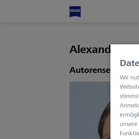
Alexandra K
Date
Autorenseite
Wir nut
Website
stimms
Anmeld
ermögli
unsere 
Funktio