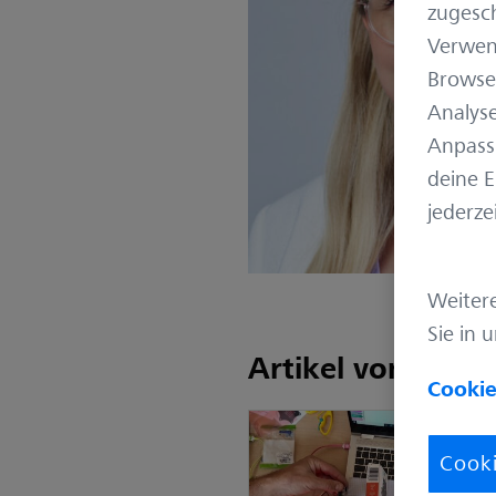
zugesch
Verwen
Browser
Analyse
Anpass
deine 
jederze
Weiter
Sie in 
Artikel von Alex
Cookie
Cooki