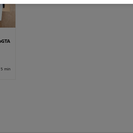
roGTA
5 min