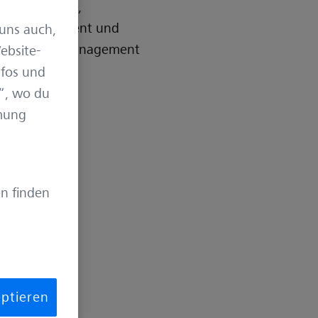
ommunikation,
edia Management und
uns auch,
wie im Eventmanagement
ebsite-
gen.
nfos und
“, wo du
mmung
n finden
eptieren